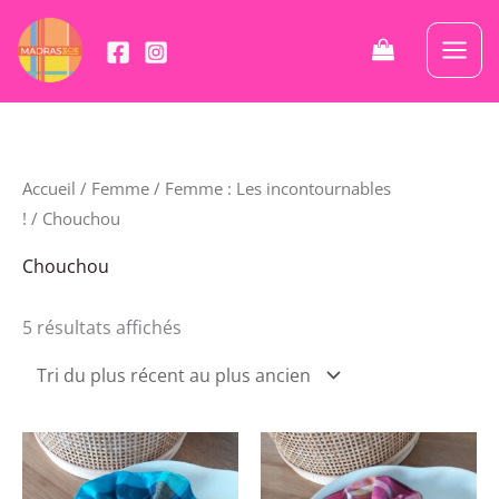
Aller
au
contenu
Trié
Accueil
/
Femme
/
Femme : Les incontournables
du
plus
!
/ Chouchou
récent
au
Chouchou
plus
ancien
5 résultats affichés