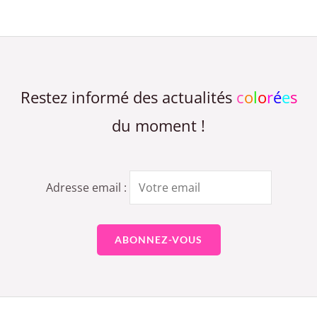
Restez informé des actualités
c
o
l
o
r
é
e
s
du moment !
Adresse email :