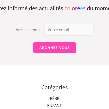
tez informé des actualités
c
o
l
o
r
é
e
s
du mome
Adresse email :
Catégories
BÉBÉ
ENFANT