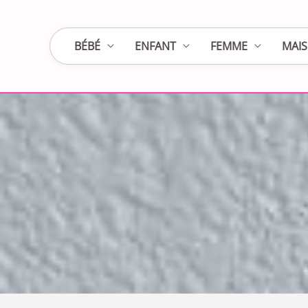
Aller
au
BÉBÉ
ENFANT
FEMME
MAI
contenu