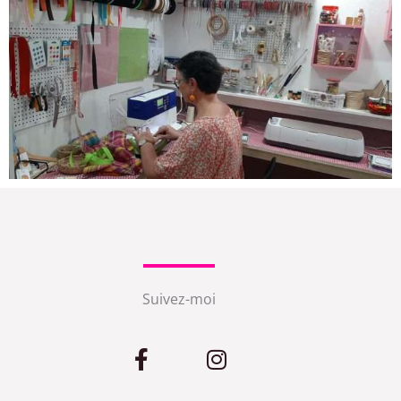
Suivez-moi
F
I
a
n
c
s