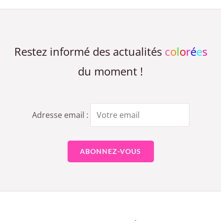
Restez informé des actualités
c
o
l
o
r
é
e
s
du moment !
Adresse email :