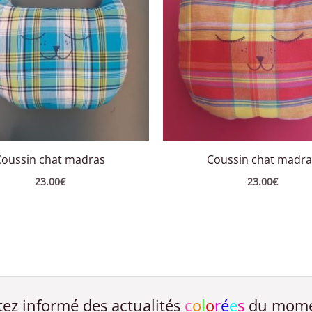
Coussin chat madras
Coussin chat madra
23.00
€
23.00
€
tez informé des actualités
c
o
l
o
r
é
e
s
du mome