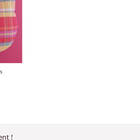
s
nt !