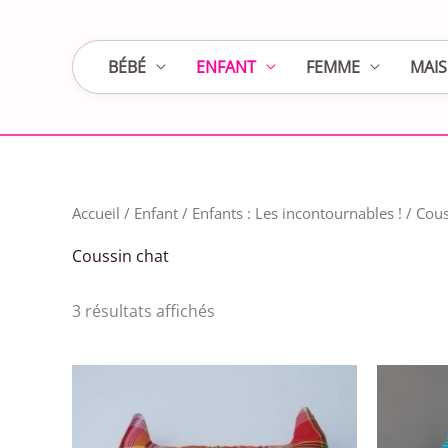
Aller
au
BÉBÉ
ENFANT
FEMME
MAI
contenu
Trié
Accueil
/
Enfant
/
Enfants : Les incontournables !
/ Cous
du
plus
récent
Coussin chat
au
plus
ancien
3 résultats affichés